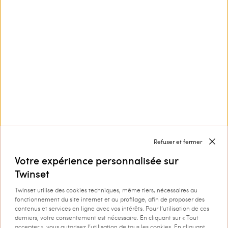
Service Clients
Collection
Entreprise
Refuser et fermer
Votre expérience personnalisée sur
Twinset
Twinset utilise des cookies techniques, même tiers, nécessaires au
fonctionnement du site internet et au profilage, afin de proposer des
Livraison à : Luxembourg
contenus et services en ligne avec vos intérêts. Pour l’utilisation de ces
derniers, votre consentement est nécessaire. En cliquant sur « Tout
Langue : français
accepter », vous autorisez l’utilisation de tous les cookies. En cliquant