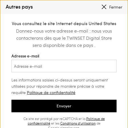
PETITS PRIX
: JUSQU’À -50 % SUR LA COLLECTION PÉ 2026
Autres pays
Fermer
INSCRIVEZ-VOUS
POUR BÉNÉFICIER DE L’EXPÉDITION GRATUITE
0
Vous consultez le site Internet depuis United States
Connectez-vous ou
Donnez-nous votre adresse e-mail : nous vous
Retour au Service clients
inscrivez-vous et
contacterons dès que le TWINSET Digital Store
découvrez les
avantages
sera disponible dans ce pays .
Adresse e-mail
Expéditions
Les informations saisies ci-dessus seront uniquement
utilisées pour répondre de manière précise à votre
requête
Politique de confidentialité
Vous pouvez faire livrer votre commande à l'adresse
de votre choix ou choisir la livraison en point relais
Envoyer
DHL.
Ce site est protégé par reCAPTCHA et la
Politique de
confidentialité
et les
Conditions d’utilisation
de
Une fois que la commande a été passée, il
Google s'appliquent.