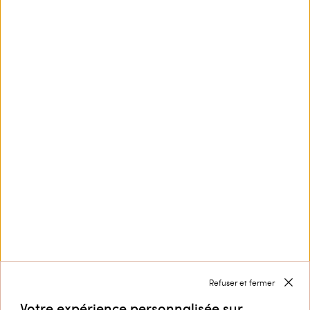
Ce site est protégé par reCAPTCHA et la
Politique de
confidentialité
et les
Conditions d’utilisation
de
Google s'appliquent.
Service Clients
Collection
Entreprise
Refuser et fermer
Votre expérience personnalisée sur