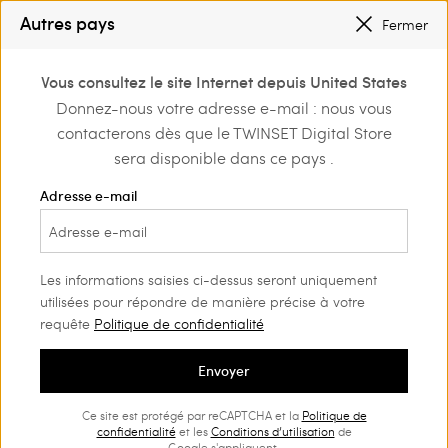
PETITS PRIX
: JUSQU’À -50 % SUR LA COLLECTION PÉ 2026
Autres pays
Fermer
INSCRIVEZ-VOUS
POUR BÉNÉFICIER DE L’EXPÉDITION GRATUITE
0
Vous consultez le site Internet depuis United States
Connectez-vous ou
Donnez-nous votre adresse e-mail : nous vous
Home
Sacs
Besaces
inscrivez-vous et
contacterons dès que le TWINSET Digital Store
découvrez les
avantages
sera disponible dans ce pays .
Besaces Femme
(29)
Adresse e-mail
Si vous aimez les besaces, la sélection Twinset est faite pour
vous. Vous trouverez des modèles en cuir, en tissus raffinés,
avec applications et autres détails, pour toute circonstance.
Les informations saisies ci-dessus seront uniquement
utilisées pour répondre de manière précise à votre
requête
Politique de confidentialité
Envoyer
Ce site est protégé par reCAPTCHA et la
Politique de
confidentialité
et les
Conditions d’utilisation
de
Google s'appliquent.