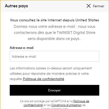
PETITS PRIX
: JUSQU’À -50 % SUR LA COLLECTION PÉ 2026
Autres pays
Fermer
INSCRIVEZ-VOUS
POUR BÉNÉFICIER DE L’EXPÉDITION GRATUITE
0
Vous consultez le site Internet depuis United States
Connectez-vous ou
Donnez-nous votre adresse e-mail : nous vous
Home
Outlet
Tenues de plage
inscrivez-vous et
contacterons dès que le TWINSET Digital Store
découvrez les
avantages
sera disponible dans ce pays .
Adresse e-mail
Les informations saisies ci-dessus seront uniquement
utilisées pour répondre de manière précise à votre
requête
Politique de confidentialité
Envoyer
Ce site est protégé par reCAPTCHA et la
Politique de
confidentialité
et les
Conditions d’utilisation
de
Google s'appliquent.