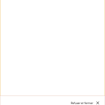
Privacy Policy
Ce site est protégé par reCAPTCHA et la
Politique de
confidentialité
et les
Conditions d’utilisation
de
Google s'appliquent.
Service Clients
Collection
Entreprise
Refuser et fermer