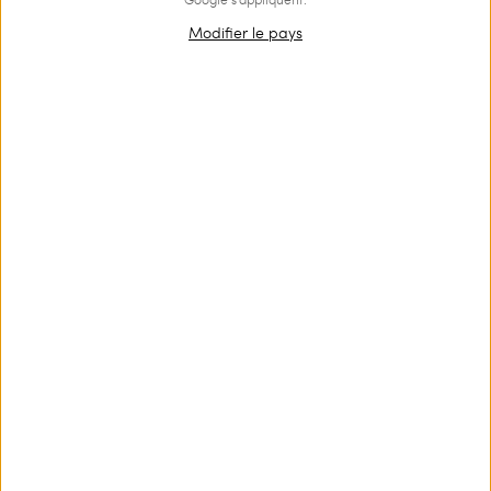
Modifier le pays
OUTLET
Tanga de bain avec imprimé
€ 64.00
€ 43.00
Tanga de bain avec imprimé, bords rehaussés d’une
passementerie en coton au crochet et lacets fins réglables sur