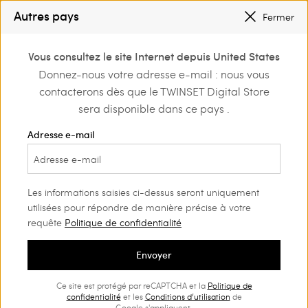
PETITS PRIX
: JUSQU’À -50 % SUR LA COLLECTION PÉ 2026
Autres pays
Fermer
INSCRIVEZ-VOUS
POUR BÉNÉFICIER DE L’EXPÉDITION GRATUITE
0
Vous consultez le site Internet depuis United States
Connectez-vous ou
Donnez-nous votre adresse e-mail : nous vous
Home
Outlet
inscrivez-vous et
contacterons dès que le TWINSET Digital Store
découvrez les
avantages
sera disponible dans ce pays .
Adresse e-mail
Les informations saisies ci-dessus seront uniquement
utilisées pour répondre de manière précise à votre
requête
Politique de confidentialité
Envoyer
Ce site est protégé par reCAPTCHA et la
Politique de
confidentialité
et les
Conditions d’utilisation
de
Google s'appliquent.