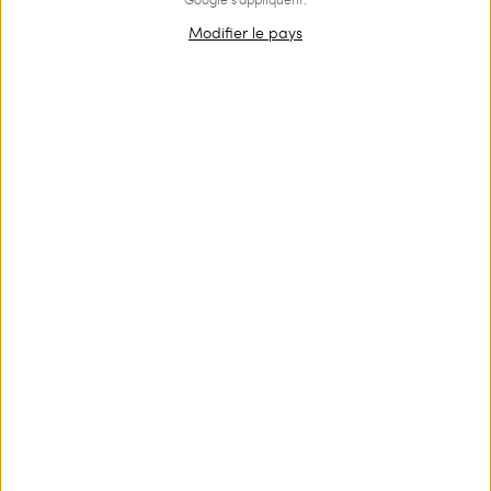
Modifier le pays
OUTLET
Soutien-gorge à armatures en satin animalier
€ 77.00
€ 52.00
Soutien-gorge à armatures en satin avec imprimé animalier,
bonnets non ampliformes, bords en dentelle festonnée et