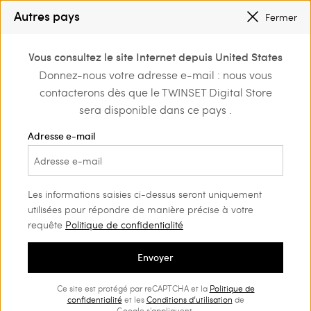
PETITS PRIX
: JUSQU’À -50 % SUR LA COLLECTION PÉ 2026
Autres pays
Fermer
INSCRIVEZ-VOUS
POUR BÉNÉFICIER DE L’EXPÉDITION GRATUITE
0
Vous consultez le site Internet depuis United States
Connectez-vous ou
Donnez-nous votre adresse e-mail : nous vous
Home
Outlet
Pulls et cardigans
Pulls
inscrivez-vous et
contacterons dès que le TWINSET Digital Store
découvrez les
avantages
sera disponible dans ce pays .
Adresse e-mail
Les informations saisies ci-dessus seront uniquement
utilisées pour répondre de manière précise à votre
requête
Politique de confidentialité
Envoyer
Ce site est protégé par reCAPTCHA et la
Politique de
confidentialité
et les
Conditions d’utilisation
de
Google s'appliquent.