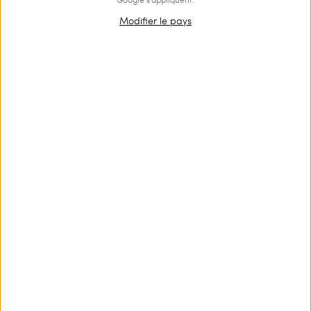
Modifier le pays
OUTLET
Pull regular en laine mélangée avec plumes
€ 274.00
€ 184.00
Pull en laine mélangée tricotée en côte perlée avec encolure
rehaussée de plumes amovibles et manches longues effet