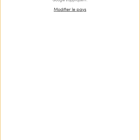
Modifier le pays
OUTLET
Pantalon évasé en lin mélangé
€ 214.00
€ 144.00
Pantalon évasé en lin et viscose mate avec taille haute,
fermeture éclair sur le côté et pli marqué.