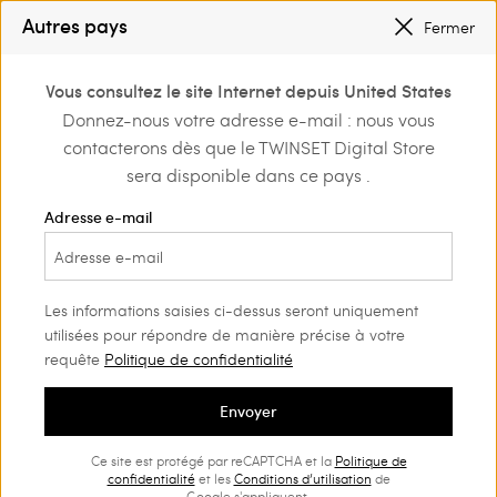
PETITS PRIX
: JUSQU’À -50 % SUR LA COLLECTION PÉ 2026
Autres pays
Fermer
INSCRIVEZ-VOUS
POUR BÉNÉFICIER DE L’EXPÉDITION GRATUITE
0
Vous consultez le site Internet depuis United States
Connectez-vous ou
Donnez-nous votre adresse e-mail : nous vous
Home
Outlet
Pantalons
inscrivez-vous et
contacterons dès que le TWINSET Digital Store
découvrez les
avantages
sera disponible dans ce pays .
Adresse e-mail
Les informations saisies ci-dessus seront uniquement
utilisées pour répondre de manière précise à votre
requête
Politique de confidentialité
Envoyer
Ce site est protégé par reCAPTCHA et la
Politique de
confidentialité
et les
Conditions d’utilisation
de
Google s'appliquent.