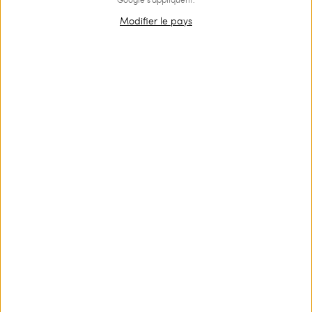
Modifier le pays
OUTLET
Gilet en taffetas avec volants plissés
€ 237.00
€ 159.00
Gilet en taffetas léger effet mémoire de forme avec revers,
fermeture croisée, emmanchure rehaussée de volants plissés et