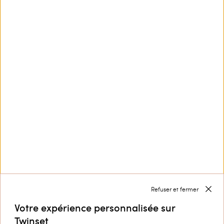
Ce site est protégé par reCAPTCHA et la
Politique de
confidentialité
et les
Conditions d’utilisation
de
Google s'appliquent.
Service Clients
Collection
Entreprise
Refuser et fermer
Votre expérience personnalisée sur
Twinset