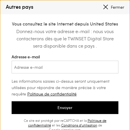
PETITS PRIX
: JUSQU’À -50 % SUR LA COLLECTION PÉ 2026
Autres pays
Fermer
INSCRIVEZ-VOUS
POUR BÉNÉFICIER DE L’EXPÉDITION GRATUITE
0
Vous consultez le site Internet depuis United States
Connectez-vous ou
Donnez-nous votre adresse e-mail : nous vous
Home
Outlet
Blousons et manteaux
inscrivez-vous et
contacterons dès que le TWINSET Digital Store
découvrez les
avantages
sera disponible dans ce pays .
Adresse e-mail
Les informations saisies ci-dessus seront uniquement
utilisées pour répondre de manière précise à votre
requête
Politique de confidentialité
Envoyer
Ce site est protégé par reCAPTCHA et la
Politique de
confidentialité
et les
Conditions d’utilisation
de
Google s'appliquent.