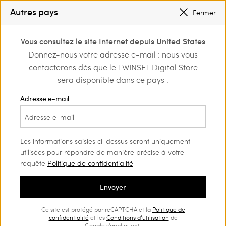
PETITS PRIX
: JUSQU’À -50 % SUR LA COLLECTION PÉ 2026
Autres pays
Fermer
INSCRIVEZ-VOUS
POUR BÉNÉFICIER DE L’EXPÉDITION GRATUITE
0
Vous consultez le site Internet depuis United States
Connectez-vous ou
Donnez-nous votre adresse e-mail : nous vous
Home
Outlet
Fille
Chaussures
inscrivez-vous et
contacterons dès que le TWINSET Digital Store
découvrez les
avantages
sera disponible dans ce pays .
Adresse e-mail
Les informations saisies ci-dessus seront uniquement
utilisées pour répondre de manière précise à votre
requête
Politique de confidentialité
Envoyer
Ce site est protégé par reCAPTCHA et la
Politique de
confidentialité
et les
Conditions d’utilisation
de
Google s'appliquent.