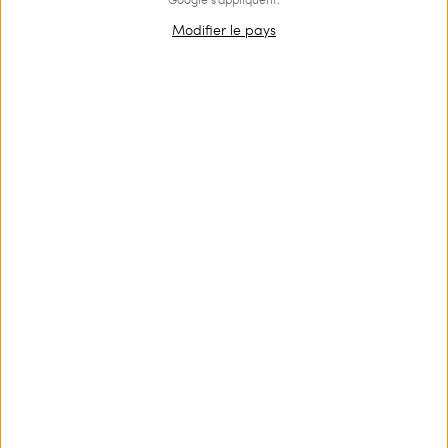
Modifier le pays
OUTLET
Chaussures à lacets vernies
€ 117.00
€ 79.00
Chaussures à lacets modèle brogue en cuir verni avec semelle
en caoutchouc.