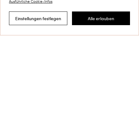
Ausführliche Cookie-Infos
Einstellungen festlegen
Alle erlauben
Filtern nach
Mädchenkleider von Twinset für jede Gelegenheit
Unsere
aus Gestrick oder Sweatstoffen
Mädchenkleider
versprühen lässigen Charme für die Schule und auch die
Freizeit – perfekt mit Sneakers oder Stiefeletten.
Mehr entdecken
TWINSET News
Melden Sie sich an, um über die
aktuellen Neuheiten und
Sonderangebote von TWINSET auf
dem Laufenden zu bleiben.
Privacy Policy