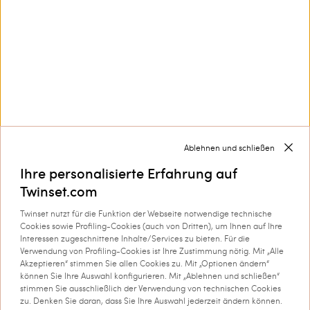
Kurzes Baby-Strickkleid mit
Langer Jumpsuit aus
Festonabschlüssen
Chambray mit Smokarbeit
€ 140.00
€ 70.00
€ 183.00
€ 91.50
Ablehnen und schließen
SALES
SALES
Ihre personalisierte Erfahrung auf
Twinset.com
Twinset nutzt für die Funktion der Webseite notwendige technische
MEHR LADEN
Cookies sowie Profiling-Cookies (auch von Dritten), um Ihnen auf Ihre
Interessen zugeschnittene Inhalte/Services zu bieten. Für die
Verwendung von Profiling-Cookies ist Ihre Zustimmung nötig. Mit „Alle
Akzeptieren“ stimmen Sie allen Cookies zu. Mit „Optionen ändern“
Next
1
2
3
können Sie Ihre Auswahl konfigurieren. Mit „Ablehnen und schließen“
stimmen Sie ausschließlich der Verwendung von technischen Cookies
zu. Denken Sie daran, dass Sie Ihre Auswahl jederzeit ändern können.