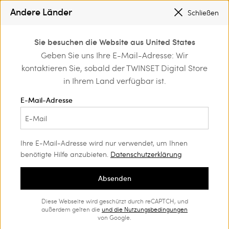
SALE NEUE LOOKS |
BIS ZU -50 %
Andere Länder
Schließen
REGISTRIEREN SIE SICH
FÜR DEN KOSTENLOSEN VERSAND
0
Sie besuchen die Website aus United States
Anmelden/registrieren
Geben Sie uns Ihre E-Mail-Adresse: Wir
Home
Mädchen
Kleider
und exklusive Vorteile
kontaktieren Sie, sobald der TWINSET Digital Store
entdecken
Kleider
(46)
in Ihrem Land verfügbar ist.
Unsere Kollektion an Mädchenkleidern bezaubert durch ihren
E-Mail-Adresse
Reichtum an feinen Farben, hübschen Prints und originellen
Details. Finden Sie die perfekten Kleider, damit Ihre Kleine stets
stilvoll angezogen ist.
Ihre E-Mail-Adresse wird nur verwendet, um Ihnen
benötigte Hilfe anzubieten.
Datenschutzerklärung
Absenden
Diese Webseite wird geschützt durch reCAPTCH, und
außerdem gelten die
und die
Nutzungsbedingungen
von Google.