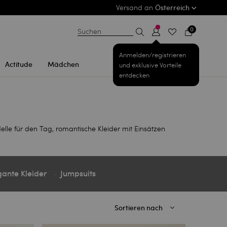
Versand an
Österreich
0
Suchen
Anmelden/registrieren
Actitude
Mädchen
und exklusive Vorteile
entdecken
elle für den Tag, romantische Kleider mit Einsätzen
gante Kleider
Jumpsuits
Sortieren nach