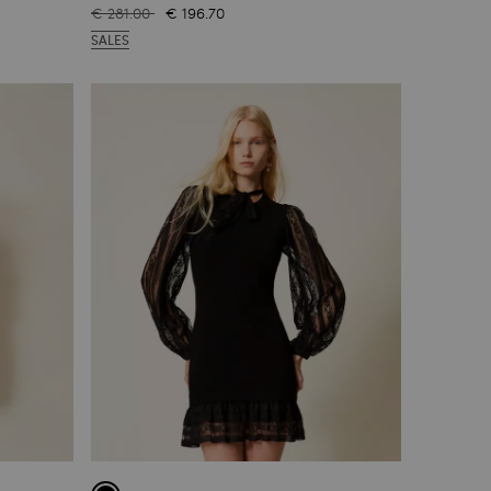
€ 281.00
€ 196.70
SALES