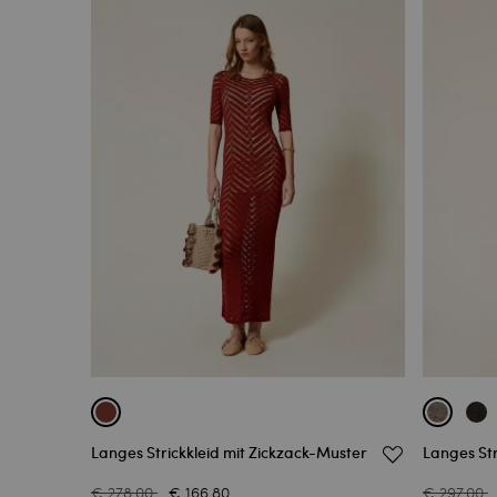
Langes Strickkleid mit Zickzack-Muster
Langes Str
€ 278.00
€ 166.80
€ 297.00