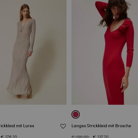
ickkleid mit Lurex
Langes Strickkleid mit Brosche
€ 178.20
€ 196.00
€ 137.20