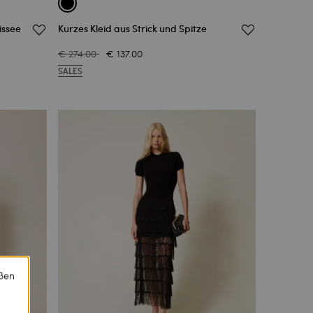
issee
Kurzes Kleid aus Strick und Spitze
€ 274.00
€ 137.00
SALES
eßen