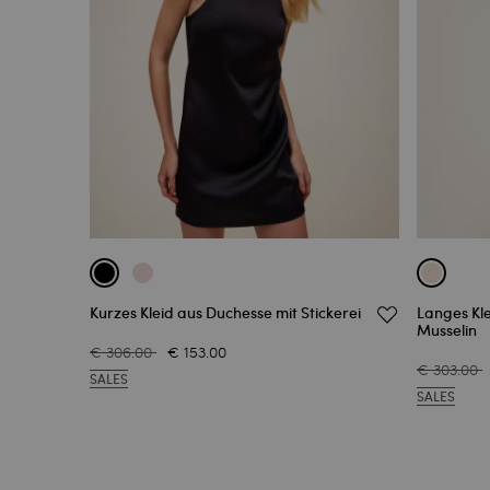
Kurzes Kleid aus Duchesse mit Stickerei
Langes Kle
Musselin
€ 306.00
€ 153.00
€ 303.00
SALES
SALES