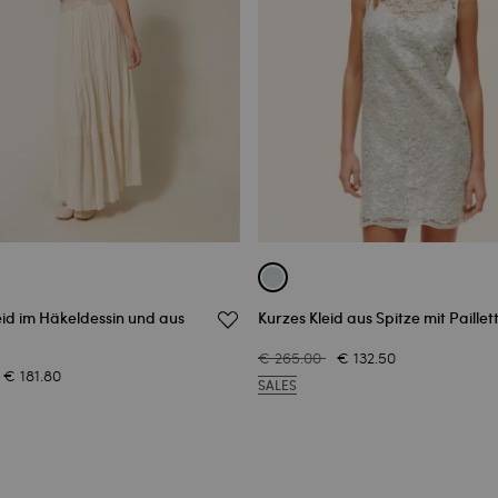
id im Häkeldessin und aus
Kurzes Kleid aus Spitze mit Paillet
€ 265.00
€ 132.50
€ 181.80
SALES