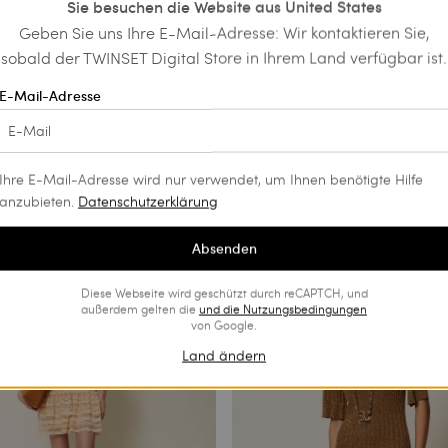
Sie besuchen die Website aus United States
Geben Sie uns Ihre E-Mail-Adresse: Wir kontaktieren Sie,
sobald der TWINSET Digital Store in Ihrem Land verfügbar ist.
E-Mail-Adresse
aus Georgette und Spitze
Midikleid mit recyceltem Crêpe d
Chine
€ 127.50
€ 212.00
€ 106.00
Ihre E-Mail-Adresse wird nur verwendet, um Ihnen benötigte Hilfe
anzubieten.
Datenschutzerklärung
SALES
Absenden
Diese Webseite wird geschützt durch reCAPTCH, und
außerdem gelten die
und die
Nutzungsbedingungen
von Google.
Land ändern