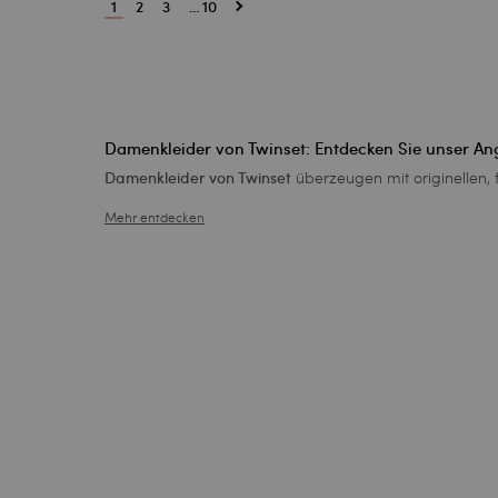
1
2
3
... 10
Damenkleider von Twinset: Entdecken Sie unser An
überzeugen mit originellen, f
Damenkleider von Twinset
Mehr entdecken