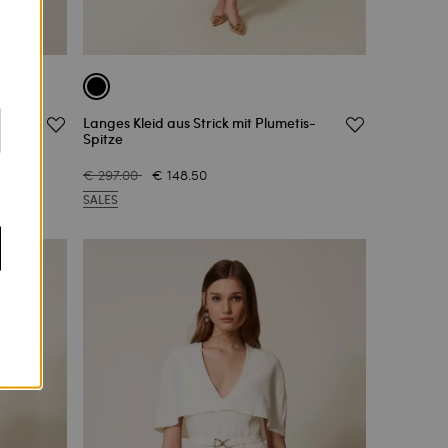
e
Langes Kleid aus Strick mit Plumetis-
Spitze
€ 297.00
€ 148.50
SALES