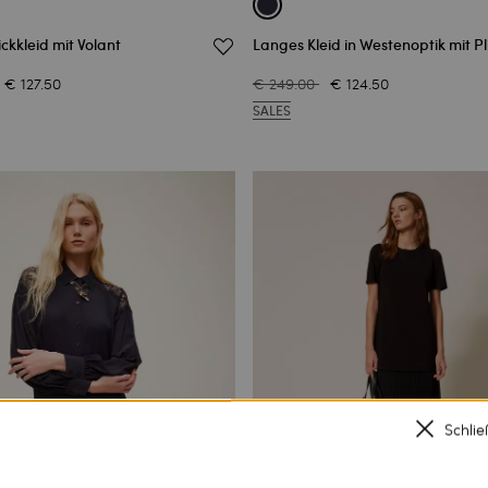
ickkleid mit Volant
Langes Kleid in Westenoptik mit Pl
€ 127.50
€ 249.00
€ 124.50
SALES
Schli