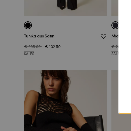
Tunika aus Satin
Midikleid 
€ 205.00
€ 102.50
€ 255.00
SALES
SALES