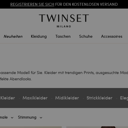
SALE NEUE LOOKS |
BIS ZU -50 %
REGISTRIEREN SIE SICH
FÜR DEN KOSTENLOSEN VERSAND
Neuheiten
Kleidung
Taschen
Schuhe
Accessoires
passende Modell für Sie. Kleider mit trendigen Prints, ausgesuchte Mod
fekte Abendlooks.
 Kleider
Maxikleider
Midikleider
Strickkleider
Ele
male
Stimmung