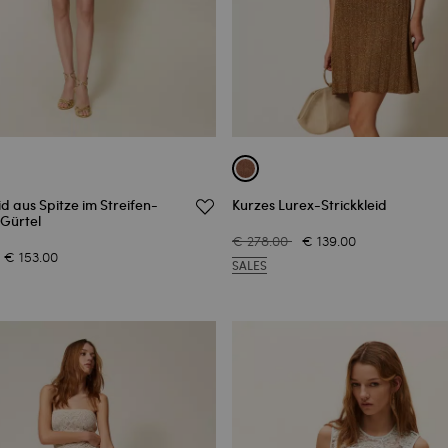
id aus Spitze im Streifen-
Kurzes Lurex-Strickkleid
 Gürtel
€ 278.00
€ 139.00
€ 153.00
SALES