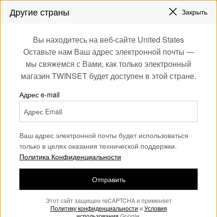
СКИДКИ НОВЫЕ НАРЯДЫ |
ДО 50%
Другие страны
Закрыть
ЗАРЕГИСТРИРУЙТЕСЬ
ЧТОБЫ ПОЛУЧИТЬ БЕСПЛАТНУЮ ДОСТАВКУ
0
Вы находитесь на веб-сайте United States
Войдите или
Оставьте нам Ваш адрес электронной почты —
Home
Аутлет
Пляжная одежда
зарегистрируйтесь
мы свяжемся с Вами, как только электронный
для эксклюзивных
магазин TWINSET будет доступен в этой стране.
бонусов
Адрес e-mail
Ваш адрес электронной почты будет использоваться
только в целях оказания технической поддержки.
Политика Конфиденциальности
Отправить
Этот сайт защищен reCAPTCHA и применяет
Политику конфиденциальности
и
Условия
использования
Google.