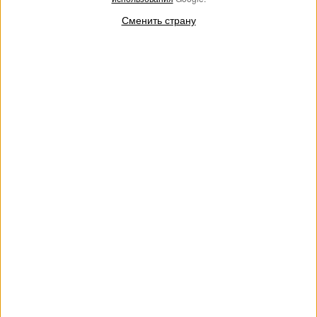
Сменить страну
АУТЛЕТ
Шлепанцы с бантом
€ 125.00
€ 84.00
Сандалии-шлепанцы с принтованным бантом, веревочным
основанием и резиновой подошвой.