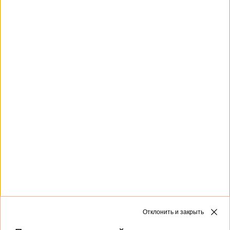
Этот сайт защищен reCAPTCHA и применяет
Политику конфиденциальности
и
Условия
использования
Google.
Клиентская служба
Коллекции
О бренде
Отклонить и закрыть