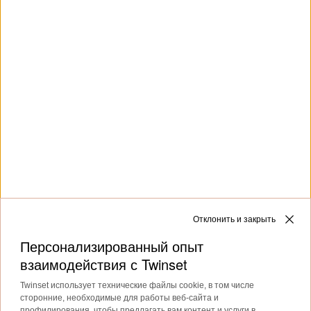
использования
Google.
Клиентская служба
Коллекции
О бренде
Отклонить и закрыть
Персонализированный опыт
взаимодействия с Twinset
Twinset использует технические файлы cookie, в том числе
сторонние, необходимые для работы веб-сайта и
Доставка в: Латвия
профилирования, чтобы предлагать вам контент и услуги в