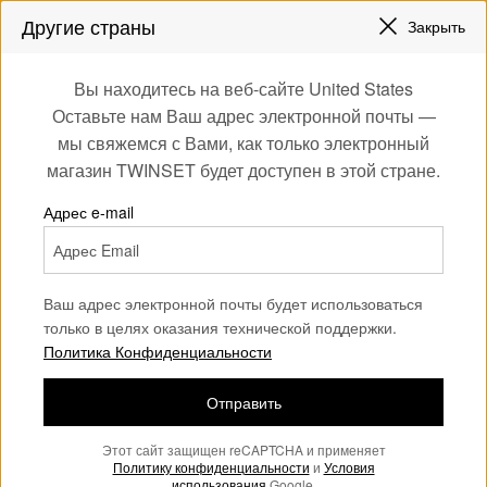
ЗАРЕГИСТРИРУЙТЕСЬ
ЧТОБЫ ПОЛУЧИТЬ БЕСПЛАТНУЮ ДОСТАВКУ
Другие страны
Закрыть
СКИДКИ НОВЫЕ НАРЯДЫ |
ДО 50%
0
Вы находитесь на веб-сайте United States
Войдите или
Оставьте нам Ваш адрес электронной почты —
Девочка
Жакеты и верхняя одежда
зарегистрируйтесь
мы свяжемся с Вами, как только электронный
для эксклюзивных
магазин TWINSET будет доступен в этой стране.
бонусов
Жакеты и верхняя одежда
(9)
Адрес e-mail
Девочка
Ваш адрес электронной почты будет использоваться
только в целях оказания технической поддержки.
Политика Конфиденциальности
Отправить
Этот сайт защищен reCAPTCHA и применяет
Политику конфиденциальности
и
Условия
использования
Google.