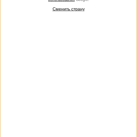
Сменить страну
Блейзер из крепа и атласа-
Укороченная джинсовая
дюшес
куртка
€ 197.00
€ 98.50
€ 157.00
€ 78.50
SALES
SALES