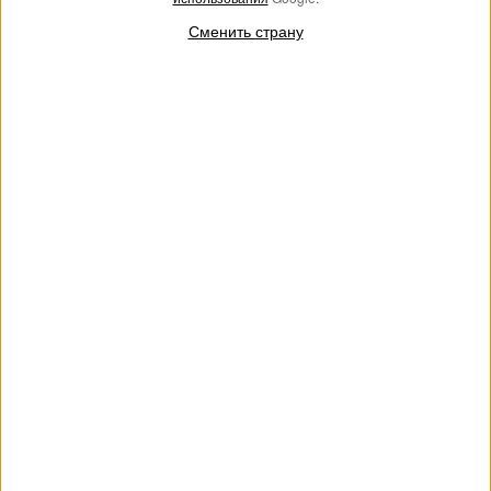
Сменить страну
Короткое платье из ажурного
Короткое платье из поплина с
трикотажа с зигзагообразным
кружевом
узором
€ 197.00
€ 118.20
€ 153.00
€ 91.80
SALES
SALES