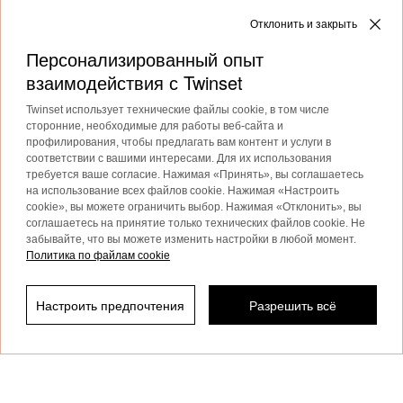
Next
1
2
3
Отклонить и закрыть
Персонализированный опыт
взаимодействия с Twinset
Twinset использует технические файлы cookie, в том числе
Платья Twinset для девочек на все случаи жизни
сторонние, необходимые для работы веб-сайта и
профилирования, чтобы предлагать вам контент и услуги в
Платья для девочек
из трикотажа или футера обладают
соответствии с вашими интересами. Для их использования
шармом в стиле easy-chic и подходят как для школы, так и
требуется ваше согласие. Нажимая «Принять», вы соглашаетесь
для свободного времени в сочетании с кроссовками или
на использование всех файлов cookie. Нажимая «Настроить
ботильонами.
cookie», вы можете ограничить выбор. Нажимая «Отклонить», вы
соглашаетесь на принятие только технических файлов cookie. Не
Подробнее
забывайте, что вы можете изменить настройки в любой момент.
Политика по файлам cookie
Настроить предпочтения
Разрешить всё
Отфильтровать по
TWINSET News
Подпишитесь, чтобы быть в курсе
последних новостей и акций