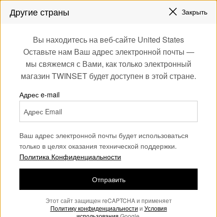
СКИДКИ НОВЫЕ НАРЯДЫ |
ДО 50%
Другие страны
Закрыть
ЗАРЕГИСТРИРУЙТЕСЬ
ЧТОБЫ ПОЛУЧИТЬ БЕСПЛАТНУЮ ДОСТАВКУ
0
Вы находитесь на веб-сайте United States
Войдите или
Оставьте нам Ваш адрес электронной почты —
Home
Девочка
Платья
зарегистрируйтесь
мы свяжемся с Вами, как только электронный
для эксклюзивных
Платья Девочка
(46)
магазин TWINSET будет доступен в этой стране.
бонусов
Наша коллекция платьев для девочек отличается
Адрес e-mail
изысканными расцветками, принтами и оригинальными
деталями. Подберите идеальные платья, чтобы стильно
нарядить свою малышку.
Ваш адрес электронной почты будет использоваться
только в целях оказания технической поддержки.
Политика Конфиденциальности
Отправить
Этот сайт защищен reCAPTCHA и применяет
Политику конфиденциальности
и
Условия
использования
Google.