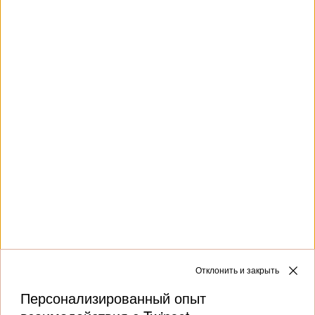
Ожерелье с подвесками и
Панама из кроше
жемчужиной
€ 132.00
€ 79.20
€ 141.00
€ 98.70
SALES
SALES
ЗАГРУЗИТЬ БОЛЬШЕ
Отклонить и закрыть
Next
1
2
3
... 7
Персонализированный опыт