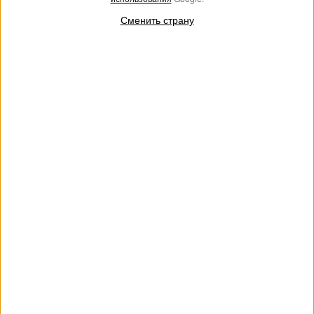
Сменить страну
Комплект колец со стразами и
Куфия с животным принтом и
жемчужиной
логотипом
€ 86.00
€ 77.00