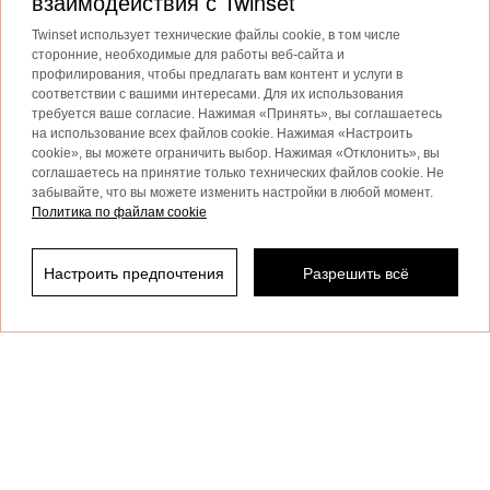
взаимодействия с Twinset
Twinset использует технические файлы cookie, в том числе
сторонние, необходимые для работы веб-сайта и
профилирования, чтобы предлагать вам контент и услуги в
Модные женские аксессуары для всех ваших нарядов
соответствии с вашими интересами. Для их использования
Женские аксессуары
внесут дополнительную стильную нотку
требуется ваше согласие. Нажимая «Принять», вы соглашаетесь
в любой образ.
на использование всех файлов cookie. Нажимая «Настроить
cookie», вы можете ограничить выбор. Нажимая «Отклонить», вы
Подробнее
соглашаетесь на принятие только технических файлов cookie. Не
забывайте, что вы можете изменить настройки в любой момент.
Политика по файлам cookie
Настроить предпочтения
Разрешить всё
Отфильтровать по
TWINSET News
Подпишитесь, чтобы быть в курсе
последних новостей и акций
TWINSET.
Privacy Policy