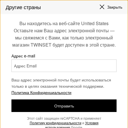
СКИДКИ НОВЫЕ НАРЯДЫ |
ДО 50%
Другие страны
Закрыть
ЗАРЕГИСТРИРУЙТЕСЬ
ЧТОБЫ ПОЛУЧИТЬ БЕСПЛАТНУЮ ДОСТАВКУ
0
Вы находитесь на веб-сайте United States
Войдите или
Оставьте нам Ваш адрес электронной почты —
Home
Аксессуары
зарегистрируйтесь
мы свяжемся с Вами, как только электронный
для эксклюзивных
Аксессуары для женщин
(123)
магазин TWINSET будет доступен в этой стране.
бонусов
Лучший аксессуар — тот, который придает вашему образу
Адрес e-mail
дополнительную гламурную нотку. В нашей коллекции вы
найдете, среди прочего, широкий выбор украшений, ремней
и головных уборов.
Ваш адрес электронной почты будет использоваться
только в целях оказания технической поддержки.
Политика Конфиденциальности
Отправить
Этот сайт защищен reCAPTCHA и применяет
Политику конфиденциальности
и
Условия
использования
Google.