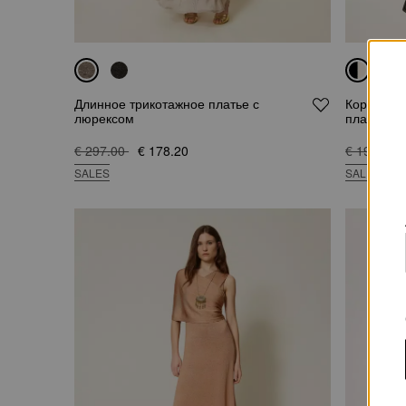
Длинное трикотажное платье с
Короткое 
люрексом
платье
€ 297.00
€ 178.20
€ 191.00
SALES
SALES