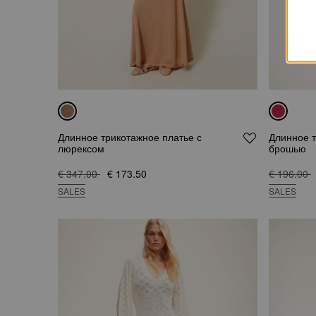
Длинное трикотажное платье с
Длинное т
люрексом
брошью
€ 347.00
€ 173.50
€ 196.00
SALES
SALES