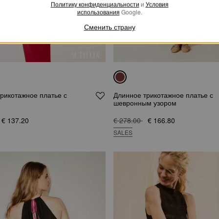
Политику конфиденциальности
и
Условия
использования
Google.
Сменить страну
рикотажное платье с
Длинное трикотажное платье с
шевронным узором
€ 137.20
€ 278.00
€ 166.80
SALES