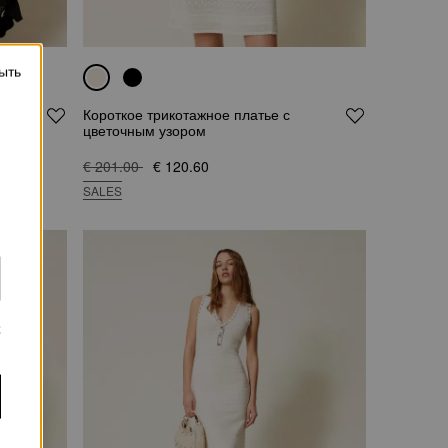
ыть
Короткое трикотажное платье с
цветочным узором
€ 201.00
€ 120.60
SALES
х