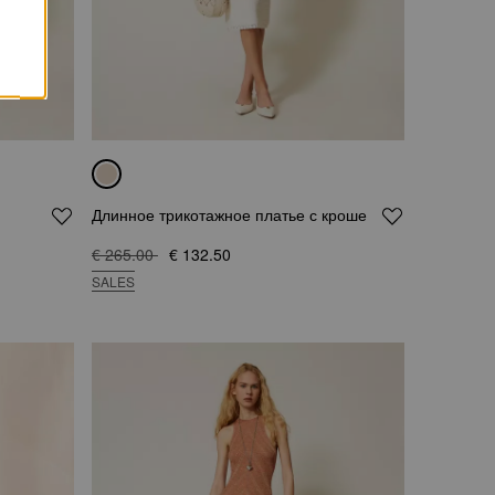
Длинное трикотажное платье с кроше
€ 265.00
€ 132.50
SALES