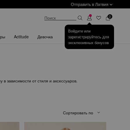
Отправить в
Латвия
КУ
0
Поиск
Войдите или
ары
Actitude
Девочка
зарегистрируйтесь для
эксклюзивных бонусов
 в зависимости от стиля и аксессуаров.
Сортировать по