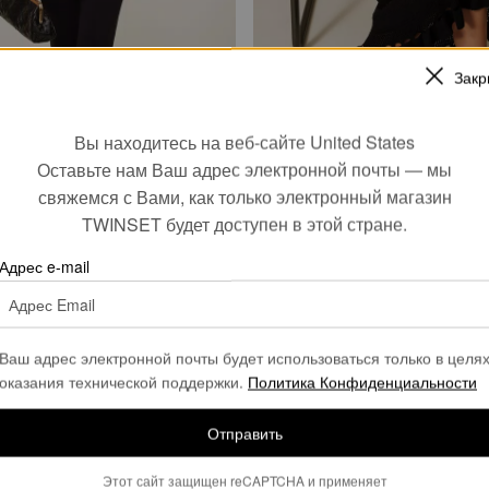
Закр
двухцветное трикотажное
Длинное трикотажное платье с
Вы находитесь на веб-сайте United States
оборками
Оставьте нам Ваш адрес электронной почты — мы
€ 95.50
€ 306.00
€ 153.00
свяжемся с Вами, как только электронный магазин
SALES
TWINSET будет доступен в этой стране.
Адрес e-mail
Ваш адрес электронной почты будет использоваться только в целя
оказания технической поддержки.
Политика Конфиденциальности
Отправить
Этот сайт защищен reCAPTCHA и применяет