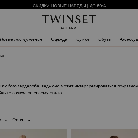
СКИДКИ НОВЫЕ НАРЯДЫ |
ДО 50%
АРЕГИСТРИРУЙТЕСЬ
ЧТОБЫ ПОЛУЧИТЬ БЕСПЛАТНУЮ ДОСТАВ
Новые поступления
Одежда
Сумки
Обувь
Аксессу
ья
 любого гардероба, ведь оно может интерпретироваться по-разному
йдите созвучное своему стилю.
и
Стиль