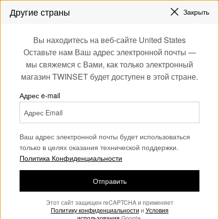
СКИДКИ НОВЫЕ НАРЯДЫ |
ДО 50%
Другие страны
Закрыть
ЗАРЕГИСТРИРУЙТЕСЬ
ЧТОБЫ ПОЛУЧИТЬ БЕСПЛАТНУЮ ДОСТАВКУ
0
Вы находитесь на веб-сайте United States
Войдите или
Оставьте нам Ваш адрес электронной почты —
Home
Аутлет
Девочка
Аксессуары
зарегистрируйтесь
мы свяжемся с Вами, как только электронный
для эксклюзивных
магазин TWINSET будет доступен в этой стране.
бонусов
Адрес e-mail
Ваш адрес электронной почты будет использоваться
только в целях оказания технической поддержки.
Политика Конфиденциальности
Отправить
Этот сайт защищен reCAPTCHA и применяет
Политику конфиденциальности
и
Условия
использования
Google.