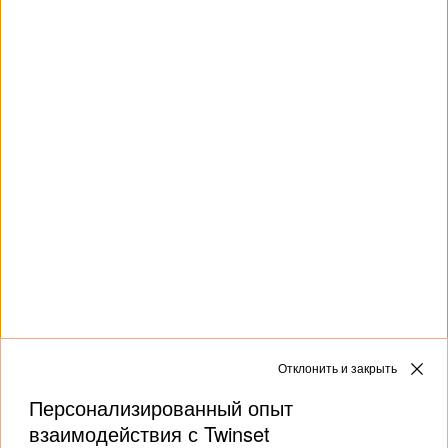
Этот сайт защищен reCAPTCHA и применяет
Политику конфиденциальности
и
Условия
использования
Google.
Клиентская служба
Коллекции
О бренде
Отклонить и закрыть
Персонализированный опыт
взаимодействия с Twinset