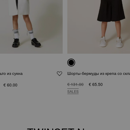
то из сукна
Шорты-бермуды из крепа со ск
€ 131.00
€ 65.50
€ 60.00
SALES