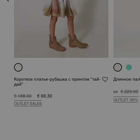
Короткое платье-рубашка с принтом "тай-
Длинное паль
дай"
от
€ 223.00
€ 188.00
€ 69.30
OUTLET -60%
OUTLET SALES