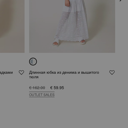
ладками
Длинная юбка из денима и вышитого
Коро
тюля
пол
€ 162.00
€ 59.95
€ 16
OUTLET SALES
SAL