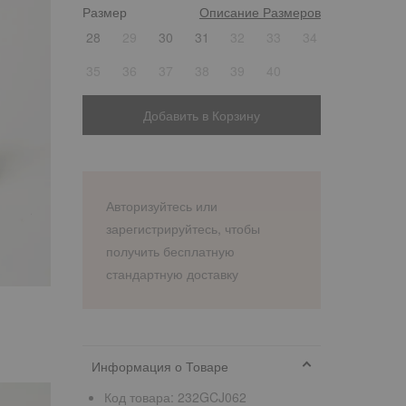
Размер
Описание Размеров
1
28
29
30
31
32
33
34
35
36
37
38
39
40
Добавить в Корзину
Авторизуйтесь или
зарегистрируйтесь, чтобы
получить бесплатную
стандартную доставку
Информация о Товаре
Код товара:
232GCJ062