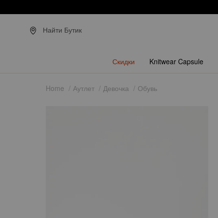
З
Найти Бутик
Скидки
Knitwear Capsule
Home
Аутлет
Девочка
Обувь