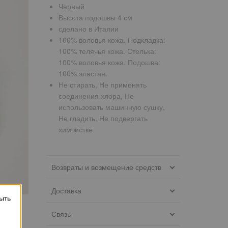
Черный
Высота подошвы 4 см
сделано в Италии
100% воловья кожа. Подкладка:
100% телячья кожа. Стелька:
100% воловья кожа. Подошва:
100% эластан.
Не стирать, Не применять
соединения хлора, Не
использовать машинную сушку,
Не гладить, Не подвергать
химчистке
Возвраты и возмещение средств
Доставка
ыть
Связь