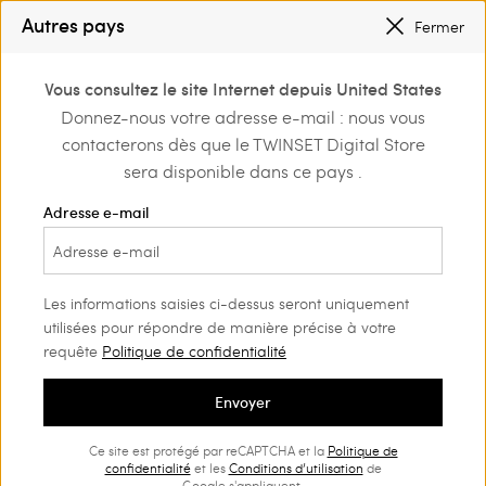
INSCRIVEZ-VOUS
POUR BÉNÉFICIER DE L’EXPÉDITION GRATUITE
Autres pays
Fermer
PETITS PRIX : JUSQU’À -50 % |
ACHETER
0
Vous consultez le site Internet depuis United States
Connectez-vous ou
Donnez-nous votre adresse e-mail : nous vous
inscrivez-vous et
contacterons dès que le TWINSET Digital Store
découvrez les
avantages
sera disponible dans ce pays .
Adresse e-mail
Les informations saisies ci-dessus seront uniquement
utilisées pour répondre de manière précise à votre
requête
Politique de confidentialité
Envoyer
Ce site est protégé par reCAPTCHA et la
Politique de
confidentialité
et les
Conditions d’utilisation
de
Google s'appliquent.