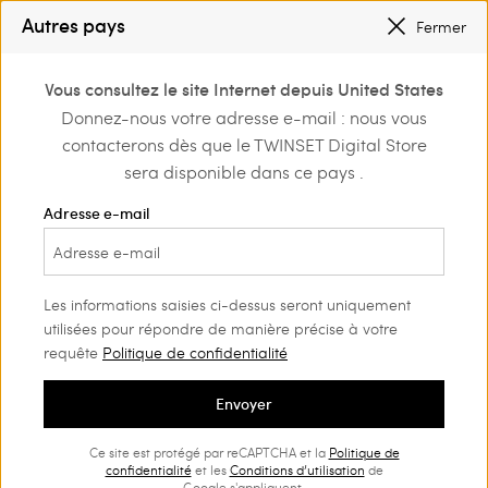
PETITS PRIX : JUSQU’À -50 % |
ACHETER
Autres pays
Fermer
INSCRIVEZ-VOUS
POUR BÉNÉFICIER DE L’EXPÉDITION GRATUITE
0
Vous consultez le site Internet depuis United States
Connectez-vous ou
Donnez-nous votre adresse e-mail : nous vous
Home
Outlet
Fille
Robes
inscrivez-vous et
contacterons dès que le TWINSET Digital Store
découvrez les
avantages
sera disponible dans ce pays .
Adresse e-mail
Les informations saisies ci-dessus seront uniquement
utilisées pour répondre de manière précise à votre
requête
Politique de confidentialité
Envoyer
Ce site est protégé par reCAPTCHA et la
Politique de
confidentialité
et les
Conditions d’utilisation
de
Google s'appliquent.