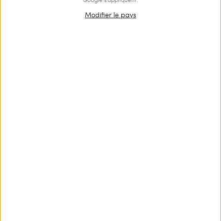
Modifier le pays
OUTLET
Robe longue plissée en dentelle
€ 223.00
€ 150.00
€ 50.00
Robe longue avec bustier en dentelle florale, jupe plissée, taille