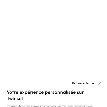
Ce site est protégé par reCAPTCHA et la
Politique de
confidentialité
et les
Conditions d’utilisation
de
Google s'appliquent.
Nous contacter par
+33 805 980 700
Service Clients
Collection
Entreprise
Refuser et fermer
Votre expérience personnalisée sur
Twinset
Twinset utilise des cookies techniques, même tiers, nécessaires au