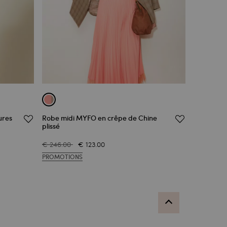
ures
Robe midi MYFO en crêpe de Chine
plissé
€ 246.00
€ 123.00
PROMOTIONS