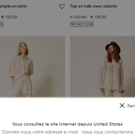
ample en satin
Top en tulle avec volants
€ 123.00
€ 237.00
€ 118.50
NS
PROMOTIONS
Fer
Vous consultez le site Internet depuis United States
Donnez-nous votre adresse e-mail : nous vous contacterons