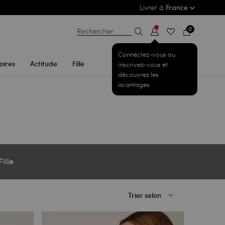
Livrer à
France
0
Rechercher
Connectez-vous ou
oires
Actitude
Fille
inscrivez-vous et
découvrez les
avantages
Fille
Trier selon