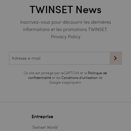
TWINSET News
Inscrivez-vous pour découvrir les dernières
informations et les promotions TWINSET.
Privacy Policy
Ce site est protégé par reCAPTCHA et la
Politique de
confidentialité
et les
Conditions d’utilisation
de
Google s'appliquent.
Entreprise
Twinset World