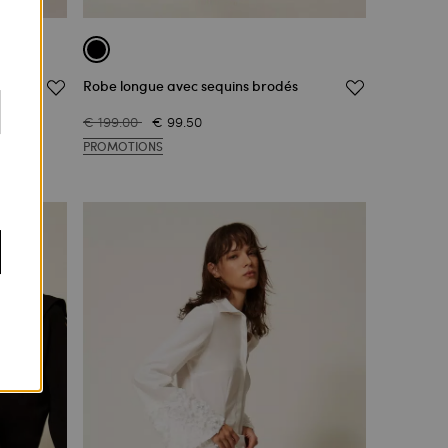
erie
Robe longue avec sequins brodés
€ 199.00
€ 99.50
PROMOTIONS