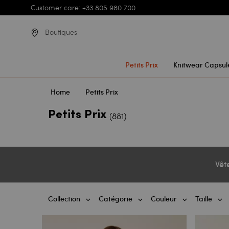
Customer care: +33 805 980 700
Boutiques
Petits Prix
Knitwear Capsul
Home
Petits Prix
Petits Prix
(881)
Vêt
Collection
Catégorie
Couleur
Taille