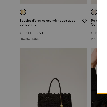
Boucles d’oreilles asymétriques avec
Pantalon 
pendentifs
Cornely
€ 118.00
€ 59.00
€ 186.00
PROMOTIONS
PROMOTIO