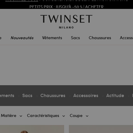
PETITS PRIX : JUSQU’À -50 % |
ACHETER
INSCRIVEZ-VOUS
POUR BÉNÉFICIER DE L’EXPÉDITION GRATUITE
e
Nouveautés
Vêtements
Sacs
Chaussures
Access
ements
Sacs
Chaussures
Accessoires
Actitude
Matière
Caractéristiques
Coupe