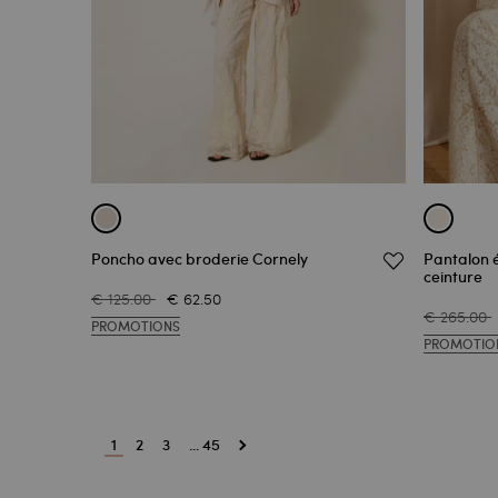
Poncho avec broderie Cornely
Pantalon 
ceinture
€ 125.00
€ 62.50
€ 265.00
PROMOTIONS
PROMOTIO
1
2
3
... 45