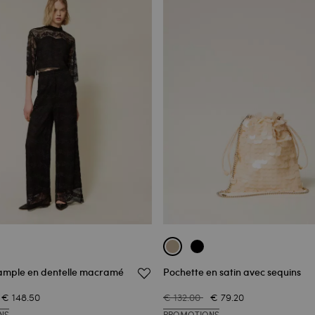
ample en dentelle macramé
Pochette en satin avec sequins
€ 148.50
€ 132.00
€ 79.20
NS
PROMOTIONS