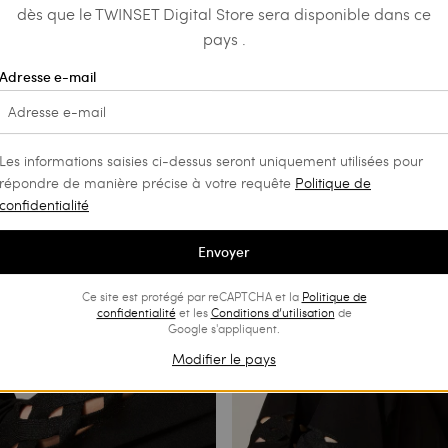
dès que le TWINSET Digital Store sera disponible dans ce
pays .
Adresse e-mail
en mousseline avec broderie
Chemise en mousseline avec brod
Cornely
€ 93.00
€ 199.00
€ 99.50
Les informations saisies ci-dessus seront uniquement utilisées pour
NS
PROMOTIONS
répondre de manière précise à votre requête
Politique de
confidentialité
Envoyer
Ce site est protégé par reCAPTCHA et la
Politique de
confidentialité
et les
Conditions d’utilisation
de
Google s'appliquent.
Modifier le pays