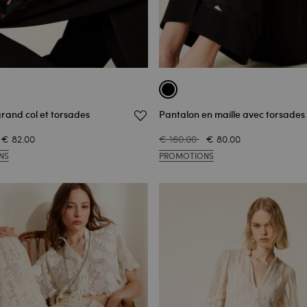
grand col et torsades
Pantalon en maille avec torsades
€ 82.00
€ 160.00
€ 80.00
NS
PROMOTIONS