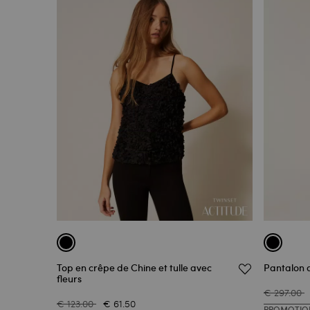
Top en crêpe de Chine et tulle avec
Pantalon 
fleurs
€ 297.00
€ 123.00
€ 61.50
PROMOTIO