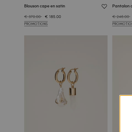
Blouson cape en satin
Pantalon 
€ 370.00
€ 185.00
€ 246.00
PROMOTIONS
PROMOTIO