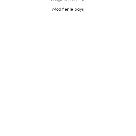
Modifier le pays
OUTLET
Jupe mi-longue au crochet
€ 228.00
€ 153.00
€ 51.00
Jupe mi-longue en coton tricoté au crochet avec broderies