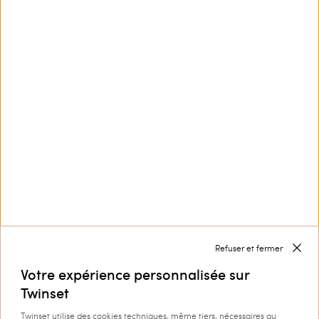
Ce site est protégé par reCAPTCHA et la
Politique de
confidentialité
et les
Conditions d’utilisation
de
Google s'appliquent.
Nous contacter par
+33 805 980 700
Service Clients
Collection
Entreprise
Refuser et fermer
Votre expérience personnalisée sur
Twinset
Twinset utilise des cookies techniques, même tiers, nécessaires au