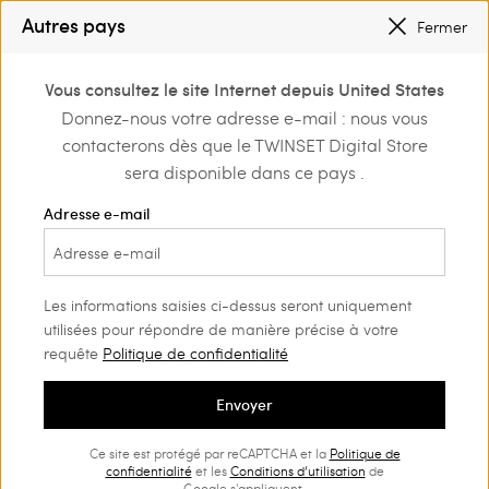
INSCRIVEZ-VOUS
POUR BÉNÉFICIER DE L’EXPÉDITION GRATUITE
Autres pays
Fermer
PETITS PRIX : JUSQU’À -50 % |
ACHETER
0
INSCRIVEZ-VOUS
POUR BÉNÉFICIER DE L’EXPÉDITION GRATUITE
Vous consultez le site Internet depuis United States
Connectez-vous ou
Donnez-nous votre adresse e-mail : nous vous
Home
Outlet
Tenues de plage
inscrivez-vous et
contacterons dès que le TWINSET Digital Store
découvrez les
avantages
sera disponible dans ce pays .
Adresse e-mail
Les informations saisies ci-dessus seront uniquement
utilisées pour répondre de manière précise à votre
requête
Politique de confidentialité
Envoyer
Ce site est protégé par reCAPTCHA et la
Politique de
confidentialité
et les
Conditions d’utilisation
de
Google s'appliquent.