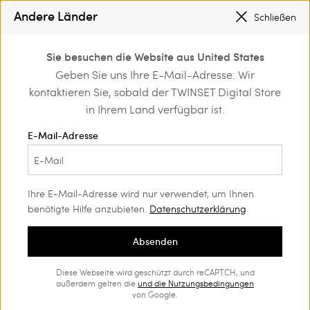
SONDERAKTIONEN
: BIS ZU -50 % AUF DIE KOLLEKTION FS26
Andere Länder
Schließen
REGISTRIEREN SIE SICH
FÜR DEN KOSTENLOSEN VERSAND
0
Sie besuchen die Website aus United States
Anmelden/registrieren
Geben Sie uns Ihre E-Mail-Adresse: Wir
Home
Outlet
Röcke
und exklusive Vorteile
kontaktieren Sie, sobald der TWINSET Digital Store
entdecken
in Ihrem Land verfügbar ist.
E-Mail-Adresse
Ihre E-Mail-Adresse wird nur verwendet, um Ihnen
benötigte Hilfe anzubieten.
Datenschutzerklärung
Absenden
Diese Webseite wird geschützt durch reCAPTCH, und
außerdem gelten die
und die
Nutzungsbedingungen
von Google.