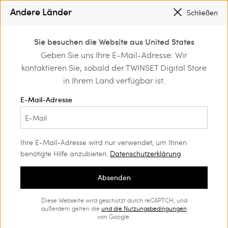
SONDERAKTIONEN
: BIS ZU -50 % AUF DIE KOLLEKTION FS26
Andere Länder
Schließen
REGISTRIEREN SIE SICH
FÜR DEN KOSTENLOSEN VERSAND
0
Sie besuchen die Website aus United States
Anmelden/registrieren
Geben Sie uns Ihre E-Mail-Adresse: Wir
chen
Shop by occasion
Schule
und exklusive Vorteile
kontaktieren Sie, sobald der TWINSET Digital Store
entdecken
Schule
(52)
in Ihrem Land verfügbar ist.
Stilvoll in die Schule! Mit unserer Auswahl kann Ihre Kleine jeden
E-Mail-Adresse
Tag ihre Persönlichkeit zum Ausdruck bringen. Tolle und zu
allem passende Kombinationen, lässige Jumpsuits mit vielen
Details und farbenfrohe und lustige Kleider.
Ihre E-Mail-Adresse wird nur verwendet, um Ihnen
benötigte Hilfe anzubieten.
Datenschutzerklärung
Absenden
Diese Webseite wird geschützt durch reCAPTCH, und
außerdem gelten die
und die
Nutzungsbedingungen
von Google.