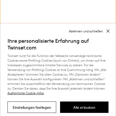
Melden Sie sich an, um über die
aktuellen Neuheiten und
Sonderangebote von TWINSET auf
dem Laufenden zu bleiben.
Privacy Policy
Ablehnen und schließen
Ihre personalisierte Erfahrung auf
Twinset.com
Twinset nutzt für die Funktion der Webseite notwendige technische
Diese Webseite wird geschützt durch reCAPTCH, und
außerdem gelten die
und die
Nutzungsbedingungen
Cookies sowie Profiling-Cookies (auch von Dritten), um Ihnen auf Ihre
von Google.
Interessen zugeschnittene Inhalte/Services zu bieten. Für die
Verwendung von Profiling-Cookies ist Ihre Zustimmung nötig. Mit „Alle
Akzeptieren“ stimmen Sie allen Cookies zu. Mit „Optionen ändern“
können Sie Ihre Auswahl konfigurieren. Mit „Ablehnen und schließen“
stimmen Sie ausschließlich der Verwendung von technischen Cookies
zu. Denken Sie daran, dass Sie Ihre Auswahl jederzeit ändern können.
Ausführliche Cookie-Infos
Kundenservice
Einstellungen festlegen
Alle erlauben
Filtern nach