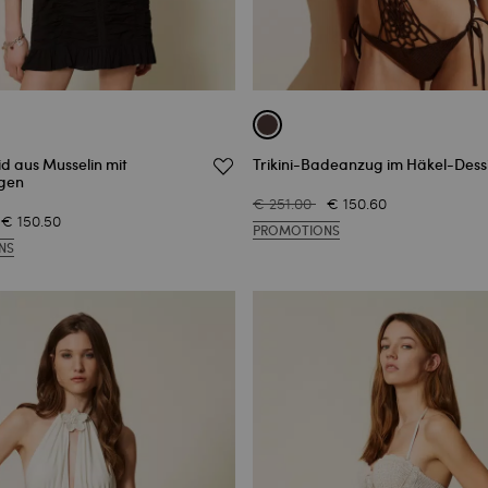
id aus Musselin mit
Trikini-Badeanzug im Häkel-Dess
gen
€ 251.00
€ 150.60
€ 150.50
PROMOTIONS
NS