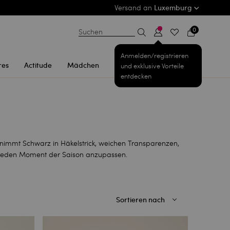
Versand an
Luxemburg
0
Suchen
Anmelden/registrieren
res
Actitude
Mädchen
und exklusive Vorteile
entdecken
l nimmt Schwarz in Häkelstrick, weichen Transparenzen,
n jeden Moment der Saison anzupassen.
Sortieren nach