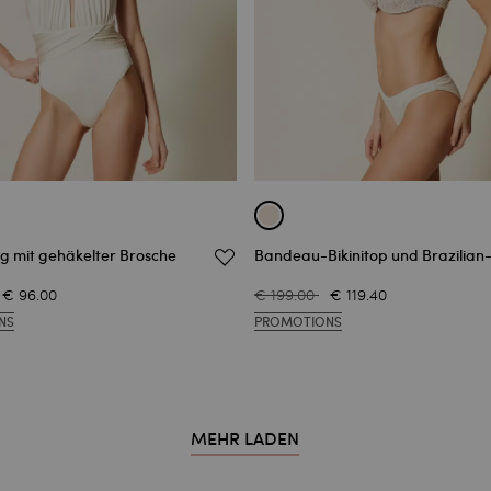
 mit gehäkelter Brosche
Bandeau-Bikinitop und Brazilian-
€ 96.00
€ 199.00
€ 119.40
NS
PROMOTIONS
MEHR LADEN