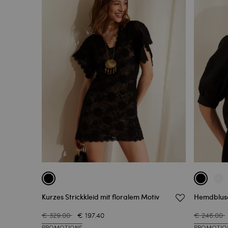
Kurzes Strickkleid mit floralem Motiv
Hemdbluse 
€ 329.00
€ 197.40
€ 246.00
PROMOTIONS
PROMOTIO