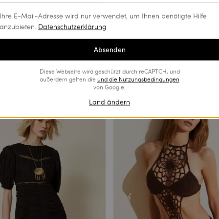
Ihre E-Mail-Adresse wird nur verwendet, um Ihnen benötigte Hilfe
anzubieten.
Datenschutzerklärung
sselin mit Spitze
Bluse aus floralem Tüll
Absenden
€ 98.00
€ 155.00
€ 77.50
Diese Webseite wird geschützt durch reCAPTCH, und
NS
PROMOTIONS
außerdem gelten die
und die
Nutzungsbedingungen
von Google.
Land ändern