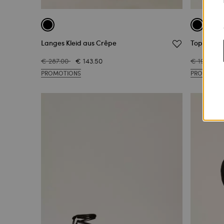
Langes Kleid aus Crêpe
Top aus Mu
€ 287.00
€ 143.50
€ 196.00
PROMOTIONS
PROMOTIO