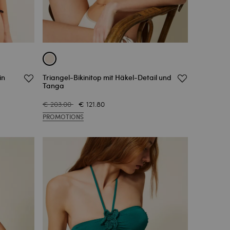
in
Triangel-Bikinitop mit Häkel-Detail und
Tanga
€ 203.00
€ 121.80
PROMOTIONS