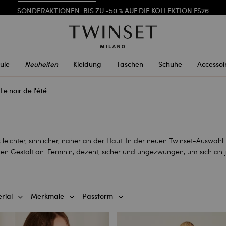
SONDERAKTIONEN
: BIS ZU -50 % AUF DIE KOLLEKTION FS26
REGISTRIEREN SIE SICH
FÜR DEN KOSTENLOSEN VERSAND
ule
Neuheiten
Kleidung
Taschen
Schuhe
Accessoi
Le noir de l'été
leichter, sinnlicher, näher an der Haut. In der neuen Twinset-Auswah
en Gestalt an. Feminin, dezent, sicher und ungezwungen, um sich a
rial
Merkmale
Passform