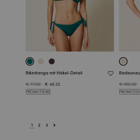
Bikinitanga mit Häkel-Detail
Badeanzug
€ 77.00
€ 46.20
€ 160.00
PROMOTIONS
PROMOTIO
1
2
3