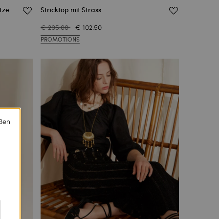
tze
Stricktop mit Strass
€ 205.00
€ 102.50
PROMOTIONS
eßen