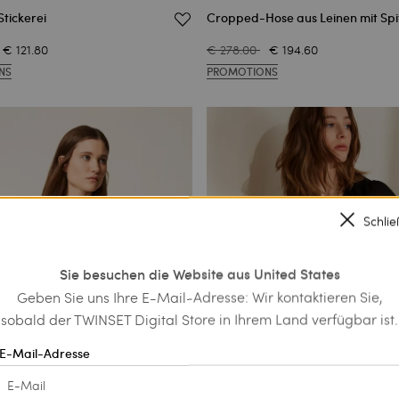
Stickerei
Cropped-Hose aus Leinen mit Spi
€ 121.80
€ 278.00
€ 194.60
NS
PROMOTIONS
Schli
Sie besuchen die Website aus United States
Geben Sie uns Ihre E-Mail-Adresse: Wir kontaktieren Sie,
sobald der TWINSET Digital Store in Ihrem Land verfügbar ist.
E-Mail-Adresse