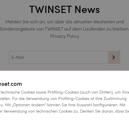
TWINSET News
Melden Sie sich an, um über die aktuellen Neuheiten und
Sonderangebote von TWINSET auf dem Laufenden zu bleiben
Privacy Policy
Diese Webseite wird geschützt durch reCAPTCH, und
außerdem gelten die
und die
Nutzungsbedingungen
von Google.
inset.com
 technische Cookies sowie Profiling-Cookies (auch von Dritten), um Ihn
 bieten. Für die Verwendung von Profiling-Cookies ist Ihre Zustimmung
 zu. Mit „Optionen ändern“ können Sie Ihre Auswahl konfigurieren. Mit
der Verwendung von technischen Cookies zu. Denken Sie daran, dass Si
Unternehmen
Twinset World