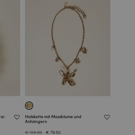
rei
Halskette mit Maxiblume und
Anhängern
€ 159.00
€ 79.50