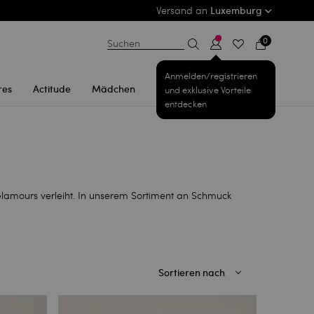
Versand an
Luxemburg
0
Suchen
Anmelden/registrieren
res
Actitude
Mädchen
und exklusive Vorteile
entdecken
 Glamours verleiht. In unserem Sortiment an Schmuck
Sortieren nach