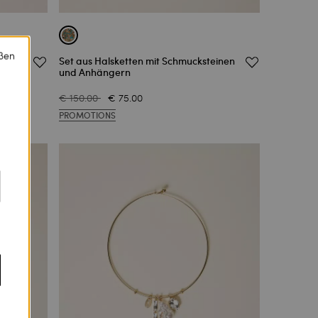
eßen
Set aus Halsketten mit Schmucksteinen
und Anhängern
€ 150.00
€ 75.00
PROMOTIONS