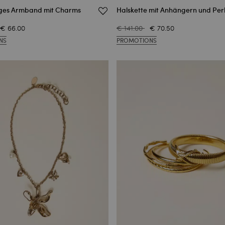
ges Armband mit Charms
Halskette mit Anhängern und Per
€ 66.00
€ 141.00
€ 70.50
NS
PROMOTIONS