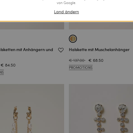
von Google.
Land ändern
alsketten mit Anhängern und
Halskette mit Muschelanhänger
€ 137.00
€ 68.50
€ 84.50
PROMOTIONS
NS