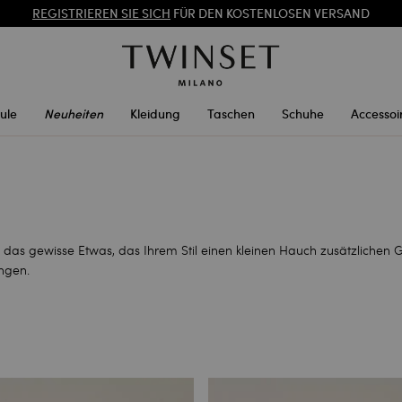
SONDERAKTIONEN
: BIS ZU -50 % AUF DIE KOLLEKTION FS26
REGISTRIEREN SIE SICH
FÜR DEN KOSTENLOSEN VERSAND
ule
Neuheiten
Kleidung
Taschen
Schuhe
Accessoi
t das gewisse Etwas, das Ihrem Stil einen kleinen Hauch zusätzlichen
ngen.