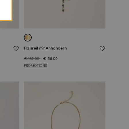
Halsreif mit Anhängern
€ 132.00
€ 66.00
PROMOTIONS