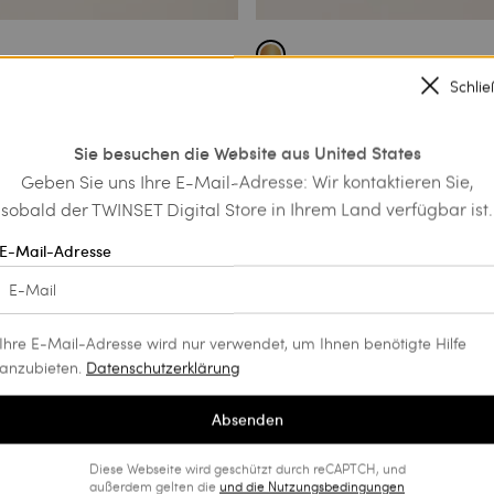
Schli
 mit Maxiblume und
Armbänder-Set mit Logo
n
€ 137.00
€ 68.50
€ 79.50
Sie besuchen die Website aus United States
PROMOTIONS
Geben Sie uns Ihre E-Mail-Adresse: Wir kontaktieren Sie,
NS
sobald der TWINSET Digital Store in Ihrem Land verfügbar ist.
E-Mail-Adresse
Ihre E-Mail-Adresse wird nur verwendet, um Ihnen benötigte Hilfe
anzubieten.
Datenschutzerklärung
Absenden
Diese Webseite wird geschützt durch reCAPTCH, und
außerdem gelten die
und die
Nutzungsbedingungen