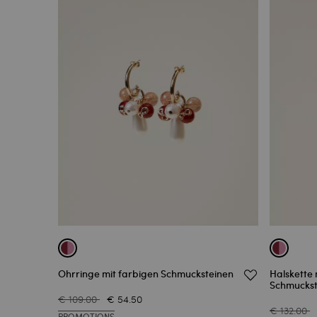
Ohrringe mit farbigen Schmucksteinen
Halskette
Schmuckst
€ 109.00
€ 54.50
€ 132.00
PROMOTIONS