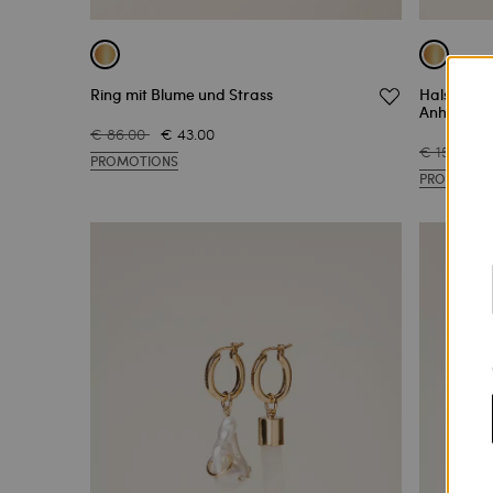
Ring mit Blume und Strass
Halskette
Anhänger
€ 86.00
€ 43.00
€ 159.00
PROMOTIONS
PROMOTIO