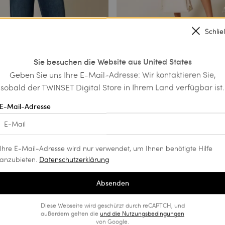
Schli
ke aus Duchesse mit
Blazer aus Popeline mit Stickerei
g
Sie besuchen die Website aus United States
€ 287.00
€ 143.50
Geben Sie uns Ihre E-Mail-Adresse: Wir kontaktieren Sie,
€ 164.50
PROMOTIONS
sobald der TWINSET Digital Store in Ihrem Land verfügbar ist.
NS
E-Mail-Adresse
Ihre E-Mail-Adresse wird nur verwendet, um Ihnen benötigte Hilfe
anzubieten.
Datenschutzerklärung
Absenden
Diese Webseite wird geschützt durch reCAPTCH, und
außerdem gelten die
und die
Nutzungsbedingungen
von Google.