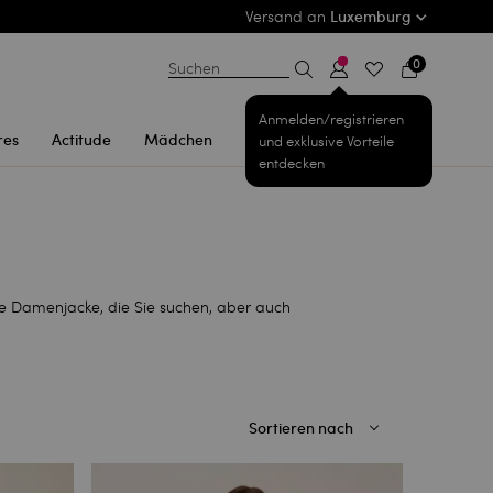
Versand an
Luxemburg
0
Suchen
Anmelden/registrieren
res
Actitude
Mädchen
und exklusive Vorteile
entdecken
lle Damenjacke, die Sie suchen, aber auch
Sortieren nach