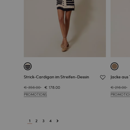
Strick-Cardigan im Streifen-Dessin
Jacke aus 
€ 356.00
€ 178.00
€ 216.00
PROMOTIONS
PROMOTIO
1
2
3
4