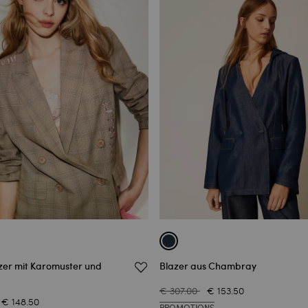
er mit Karomuster und
Blazer aus Chambray
€ 307.00
€ 153.50
€ 148.50
PROMOTIONS