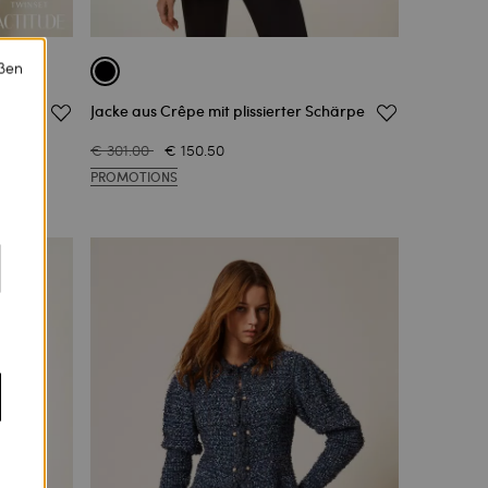
eßen
Jacke aus Crêpe mit plissierter Schärpe
€ 301.00
€ 150.50
PROMOTIONS