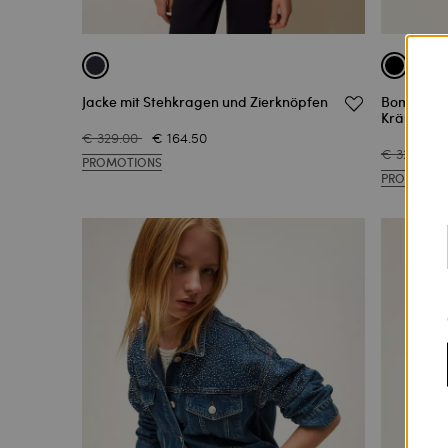
Jacke mit Stehkragen und Zierknöpfen
Bomberjac
Kräuselun
€ 329.00
€ 164.50
€ 329.00
PROMOTIONS
PROMOTIO