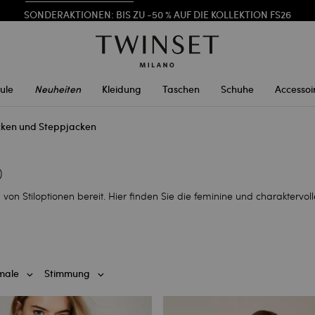
SONDERAKTIONEN
: BIS ZU -50 % AUF DIE KOLLEKTION FS26
REGISTRIEREN SIE SICH
FÜR DEN KOSTENLOSEN VERSAND
ule
Neuheiten
Kleidung
Taschen
Schuhe
Accessoi
cken und Steppjacken
)
 von Stiloptionen bereit. Hier finden Sie die feminine und charaktervo
male
Stimmung