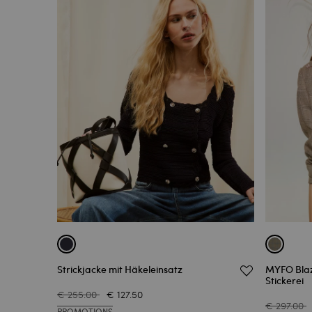
Strickjacke mit Häkeleinsatz
MYFO Blaz
Stickerei
€ 255.00
€ 127.50
€ 297.00
PROMOTIONS