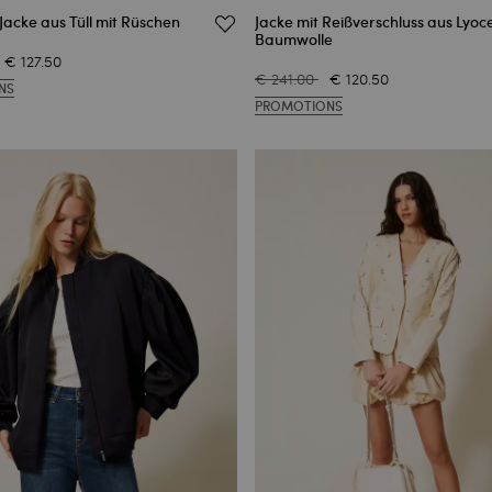
acke aus Tüll mit Rüschen
Jacke mit Reißverschluss aus Lyoce
Baumwolle
€ 127.50
€ 241.00
€ 120.50
NS
PROMOTIONS