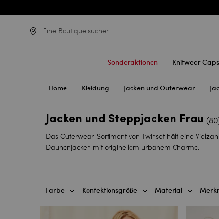
Eine Boutique suchen
Sonderaktionen
Knitwear Caps
Home
Kleidung
Jacken und Outerwear
Ja
Jacken und Steppjacken Frau
(80
Das Outerwear-Sortiment von Twinset hält eine Vielzahl
Daunenjacken mit originellem urbanem Charme.
Farbe
Konfektionsgröße
Material
Merk