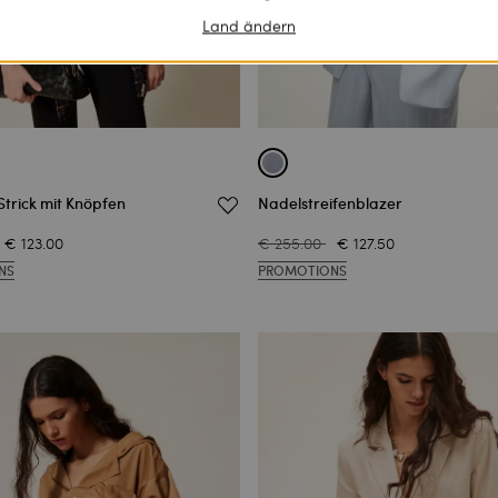
Land ändern
Strick mit Knöpfen
Nadelstreifenblazer
€ 123.00
€ 255.00
€ 127.50
NS
PROMOTIONS