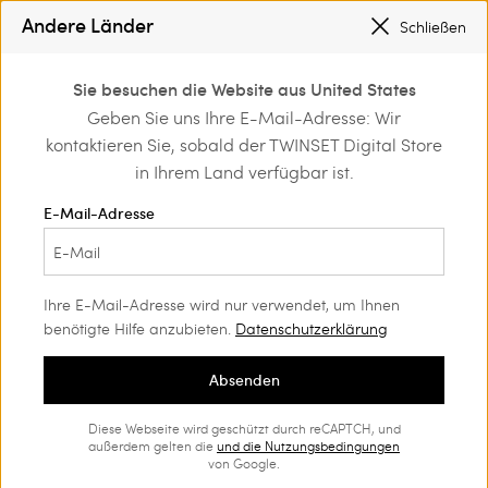
SONDERAKTIONEN
: BIS ZU -50 % AUF DIE KOLLEKTION FS26
Andere Länder
Schließen
REGISTRIEREN SIE SICH
FÜR DEN KOSTENLOSEN VERSAND
0
Sie besuchen die Website aus United States
Anmelden/registrieren
Geben Sie uns Ihre E-Mail-Adresse: Wir
Home
Outlet
Accessoires
und exklusive Vorteile
kontaktieren Sie, sobald der TWINSET Digital Store
entdecken
in Ihrem Land verfügbar ist.
E-Mail-Adresse
Ihre E-Mail-Adresse wird nur verwendet, um Ihnen
benötigte Hilfe anzubieten.
Datenschutzerklärung
Absenden
Diese Webseite wird geschützt durch reCAPTCH, und
außerdem gelten die
und die
Nutzungsbedingungen
von Google.