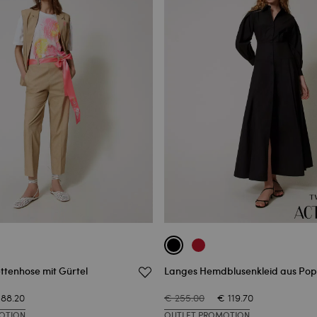
tenhose mit Gürtel
Langes Hemdblusenkleid aus Pop
88.20
€ 255.00
€ 119.70
OTION
OUTLET PROMOTION