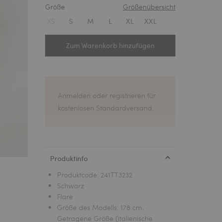
Größe
Größenübersicht
1
XS
S
M
L
XL
XXL
Zum Warenkorb hinzufügen
Anmelden oder registrieren für
kostenlosen Standardversand.
Produktinfo
Produktcode:
241TT3232
Schwarz
Flare
Größe des Modells: 178 cm.
Getragene Größe (italienische