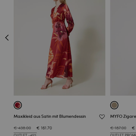
Maxikleid aus Satin mit Blumendessin
MYFO Zigaret
€ 438.00
€ 161.70
€ 187.00
€ 
OUTLET -45%
OUTLET PROM