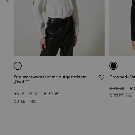
Kapuzensweatshirt mit aufgesticktem
Cropped-Shi
„Oval T“
€ 78.00
€ 
ab
€ 105.00
€ 39.05
OUTLET -45%
OUTLET -45%