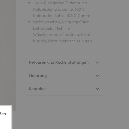
100 % Rindsleder. Futter: 100 %
Kalbsleder. Decksohle: 100 %
Kalbsleder. Sohle: 100 % Gummi.
Nicht waschen, Nicht mit Chlor
behandeln, Nicht im
Wäschetrockner trocknen, Nicht
bügeln, Nicht chemisch reinigen
Retouren und Rückerstattungen
Lieferung
Kontakte
eßen