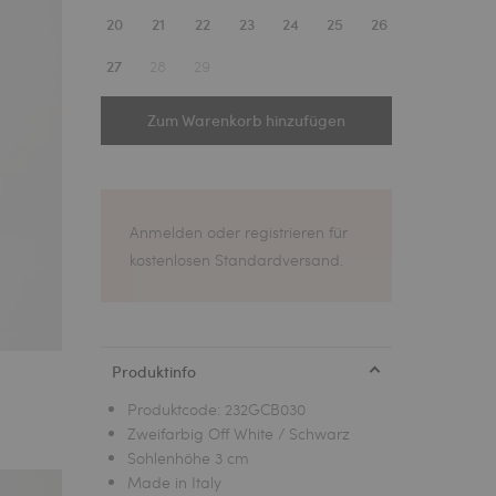
1
20
21
22
23
24
25
26
28
29
27
Zum Warenkorb hinzufügen
Anmelden oder registrieren für
kostenlosen Standardversand.
Produktinfo
Produktcode:
232GCB030
Zweifarbig Off White / Schwarz
Sohlenhöhe 3 cm
Made in Italy