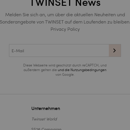
TWINSET News
Melden Sie sich an, um über die aktuellen Neuheiten und
Sonderangebote von TWINSET auf dem Laufenden zu bleiben
Privacy Policy
Diese Webseite wird geschützt durch reCAPTCH, und
außerdem gelten die
und die
Nutzungsbedingungen
von Google.
Unternehmen
Twinset World
SS26 Campaign