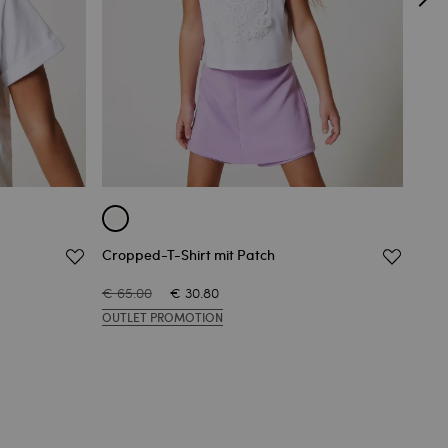
Cropped-T-Shirt mit Patch
Swea
€ 65.00
€ 30.80
€ 10
OUTLET PROMOTION
OUT