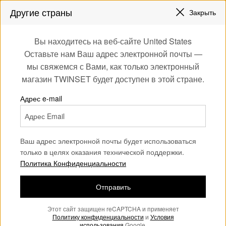
СКИДКИ НОВЫЕ НАРЯДЫ |
ДО 50%
Другие страны
Закрыть
ЗАРЕГИСТРИРУЙТЕСЬ
ЧТОБЫ ПОЛУЧИТЬ БЕСПЛАТНУЮ ДОСТАВКУ
0
Вы находитесь на веб-сайте United States
Войдите или
Оставьте нам Ваш адрес электронной почты —
Home
Аутлет
Пляжная одежда
зарегистрируйтесь
мы свяжемся с Вами, как только электронный
для эксклюзивных
магазин TWINSET будет доступен в этой стране.
бонусов
Адрес e-mail
Ваш адрес электронной почты будет использоваться
только в целях оказания технической поддержки.
Политика Конфиденциальности
Отправить
Этот сайт защищен reCAPTCHA и применяет
Политику конфиденциальности
и
Условия
использования
Google.