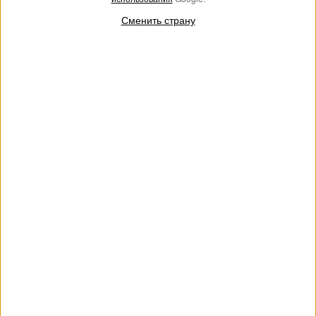
Сменить страну
АУТЛЕТ
Жаккардовый купальный лиф на косточках с
Oval T
€ 82.00
€ 55.00
Жаккардовый купальный лиф на косточках с логотипом Oval