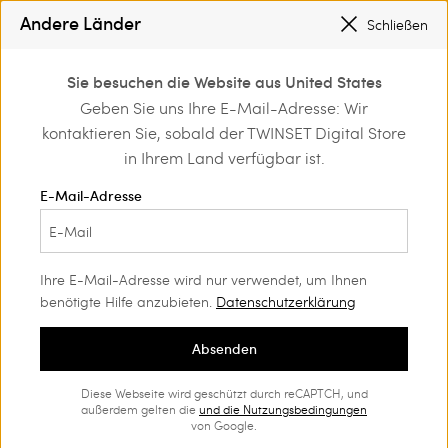
SONDERAKTIONEN
: BIS ZU -50 % AUF DIE KOLLEKTION FS26
Andere Länder
Schließen
REGISTRIEREN SIE SICH
FÜR DEN KOSTENLOSEN VERSAND
0
Sie besuchen die Website aus United States
Anmelden/registrieren
Geben Sie uns Ihre E-Mail-Adresse: Wir
Home
Outlet
T-Shirts und Tops
T-Shirts
und exklusive Vorteile
kontaktieren Sie, sobald der TWINSET Digital Store
entdecken
in Ihrem Land verfügbar ist.
E-Mail-Adresse
Ihre E-Mail-Adresse wird nur verwendet, um Ihnen
benötigte Hilfe anzubieten.
Datenschutzerklärung
Absenden
Diese Webseite wird geschützt durch reCAPTCH, und
außerdem gelten die
und die
Nutzungsbedingungen
von Google.