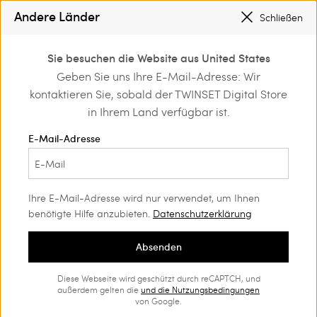
TWINSET FOR YOU : EXKLUSIVE VORTEILE FÜR REGISTRIERTE MITGLIEDER
Andere Länder
Schließen
SALE NEUE LOOKS |
BIS ZU -50 %
0
Sie besuchen die Website aus United States
Anmelden/registrieren
Geben Sie uns Ihre E-Mail-Adresse: Wir
Kleidung
Hosen
Joggers
und exklusive Vorteile
kontaktieren Sie, sobald der TWINSET Digital Store
entdecken
in Ihrem Land verfügbar ist.
Joggers Frau
(7)
E-Mail-Adresse
Sportlich, ja, aber bitte mit Stil. Unsere Damenjoggers vereinen
Zweckmäßigkeit und sportlich-schicken Esprit mit dem
unvergleichlichen Appeal von Twinset.
Ihre E-Mail-Adresse wird nur verwendet, um Ihnen
benötigte Hilfe anzubieten.
Datenschutzerklärung
Absenden
Diese Webseite wird geschützt durch reCAPTCH, und
außerdem gelten die
und die
Nutzungsbedingungen
von Google.