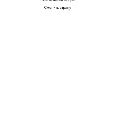
Сменить страну
АУТЛЕТ
Короткий пуховик с искусственным мехом
€ 214.00
€ 144.00
Короткий пуховик из матовой технической ткани с застежкой-
молнией, высоким воротником из искусственного меха и