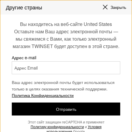
СКИДКИ НОВЫЕ НАРЯДЫ |
ДО 50%
Другие страны
Закрыть
ЗАРЕГИСТРИРУЙТЕСЬ
ЧТОБЫ ПОЛУЧИТЬ БЕСПЛАТНУЮ ДОСТАВКУ
0
Вы находитесь на веб-сайте United States
Войдите или
Оставьте нам Ваш адрес электронной почты —
Home
Аутлет
Девочка
Жакеты и верхняя одежда
зарегистрируйтесь
мы свяжемся с Вами, как только электронный
для эксклюзивных
магазин TWINSET будет доступен в этой стране.
бонусов
Адрес e-mail
Ваш адрес электронной почты будет использоваться
только в целях оказания технической поддержки.
Политика Конфиденциальности
Отправить
Этот сайт защищен reCAPTCHA и применяет
Политику конфиденциальности
и
Условия
использования
Google.